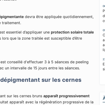
0
P
d
épigmentante
devra être appliquée quotidiennement,
c
 traitement.
0
est essentiel d’appliquer une
protection solaire totale
C
lors que la zone traitée est susceptible d’être
a
a
l
2
l est conseillé d'effectuer 3 à 5 séances de peeling
E
 intervalle de 15 jours entre les séances.
s
 dépigmentant sur les cernes
tant sur les cernes bruns
apparaît progressivement
sultat apparaît avec la régénération progressive de la