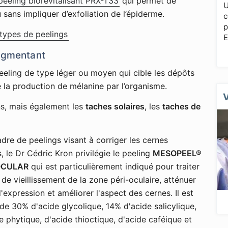
peeling biorevitalisant PRX-T33
qui permet de
U
 sans impliquer d’exfoliation de l’épiderme.
c
p
 types de peelings
E
pigmentant
eeling de type léger ou moyen qui cible les dépôts
 la production de mélanine par l’organisme.
uns, mais également les
taches solaires
, les
taches de
dre de peelings visant à corriger les cernes
 le Dr Cédric Kron privilégie le peeling
MESOPEEL®
OCULAR
qui est particulièrement indiqué pour traiter
 de vieillissement de la zone péri-oculaire, atténuer
d'expression et améliorer l'aspect des cernes. Il est
e 30% d'acide glycolique, 14% d'acide salicylique,
 phytique, d'acide thioctique, d'acide caféique et