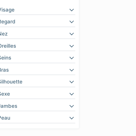
Visage
Regard
Nez
Oreilles
Seins
Bras
Silhouette
Sexe
Jambes
Peau