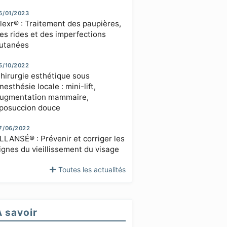
6/01/2023
lexr® : Traitement des paupières,
es rides et des imperfections
utanées
5/10/2022
hirurgie esthétique sous
nesthésie locale : mini-lift,
ugmentation mammaire,
iposuccion douce
7/06/2022
LLANSÉ® : Prévenir et corriger les
ignes du vieillissement du visage
Toutes les actualités
À savoir