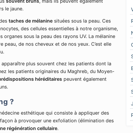
lus
souvent bruns
, mais ils peuvent également
s le jaune.
 des
taches de mélanine
situées sous la peau. Ces
nocytes, des cellules essentielles à notre organisme,
les organes sous la peau des rayons UV. La mélanine
tre peau, de nos cheveux et de nos yeux. C’est elle
u.
apparaître plus souvent chez les patients dont la
z les patients originaires du Maghreb, du Moyen-
prédispositions héréditaires
peuvent également
uns.
ng ?
édecine esthétique qui consiste à appliquer des
façon à provoquer une exfoliation (élimination des
ne régénération cellulaire
.