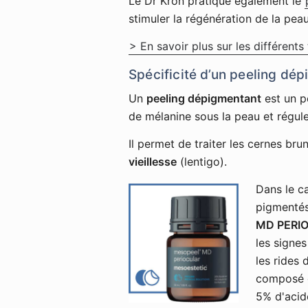
Le Dr Kron pratique également le
stimuler la régénération de la peau
> En savoir plus sur les différents
Spécificité d’un peeling dé
Un
peeling dépigmentant
est un p
de mélanine sous la peau et régule
Il permet de traiter les cernes br
vieillesse
(lentigo).
Dans le ca
pigmentés,
MD PERI
les signes
les rides 
composé d
5% d'acide