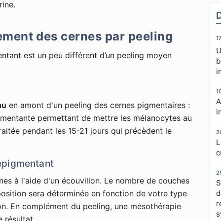
ine.
ement des cernes par peeling
1
U
ntant est un peu différent d’un peeling moyen
b
i
1
A
au
en amont d'un peeling des cernes pigmentaires :
i
mentante permettant de mettre les mélanocytes au
raitée pendant les 15-21 jours qui précèdent le
2
L
c
épigmentant
2
rnes à l'aide d'un écouvillon. Le nombre de couches
S
d
position sera déterminée en fonction de votre type
r
on. En complément du peeling, une mésothérapie
s
 résultat.