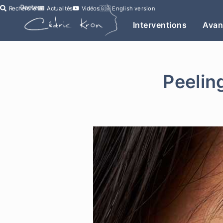
Rechercher
Actualités
Vidéos
🇬🇧
English version
Interventions
Avan
Peelin