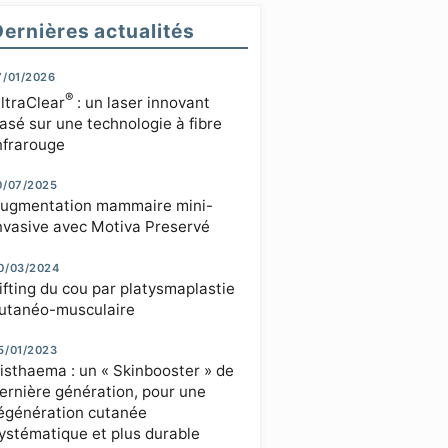
Dernières actualités
7/01/2026
®
ltraClear
: un laser innovant
asé sur une technologie à fibre
nfrarouge
0/07/2025
ugmentation mammaire mini-
nvasive avec Motiva Preservé
0/03/2024
ifting du cou par platysmaplastie
utanéo-musculaire
5/01/2023
isthaema : un « Skinbooster » de
ernière génération, pour une
égénération cutanée
ystématique et plus durable