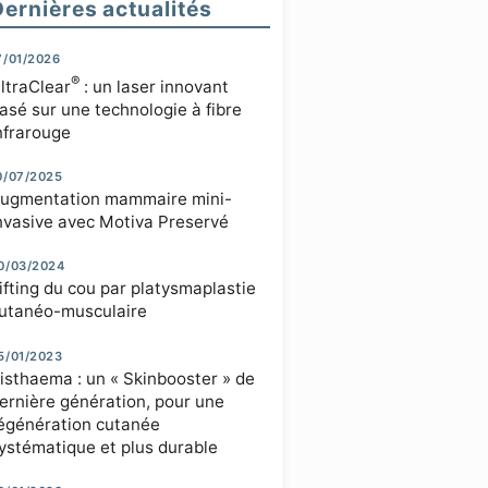
Dernières actualités
7/01/2026
®
ltraClear
: un laser innovant
asé sur une technologie à fibre
nfrarouge
0/07/2025
ugmentation mammaire mini-
nvasive avec Motiva Preservé
0/03/2024
ifting du cou par platysmaplastie
utanéo-musculaire
5/01/2023
isthaema : un « Skinbooster » de
ernière génération, pour une
égénération cutanée
ystématique et plus durable