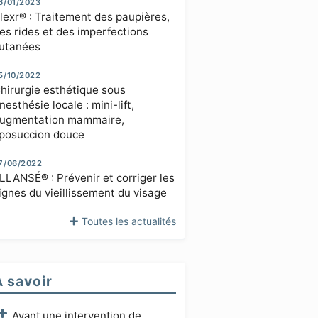
6/01/2023
lexr® : Traitement des paupières,
es rides et des imperfections
utanées
5/10/2022
hirurgie esthétique sous
nesthésie locale : mini-lift,
ugmentation mammaire,
iposuccion douce
7/06/2022
LLANSÉ® : Prévenir et corriger les
ignes du vieillissement du visage
Toutes les actualités
À savoir
Avant une intervention de