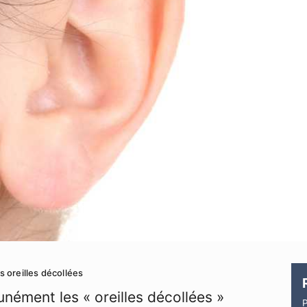
s oreilles décollées
nément les « oreilles décollées »
P