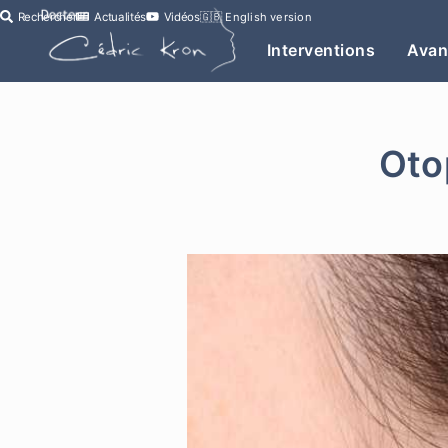
Rechercher
Actualités
Vidéos
🇬🇧
English version
Interventions
Avan
Otop