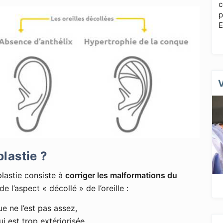
c
p
E
lastie ?
plastie consiste à
corriger les malformations du
 l’aspect « décollé » de l’oreille :
ue ne l’est pas assez,
ui est trop extériorisée,