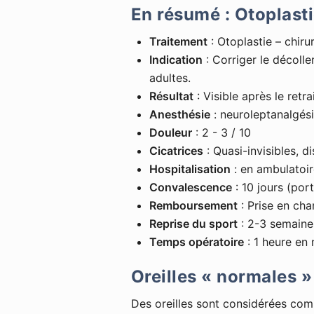
En résumé : Otoplast
Traitement
: Otoplastie – chiru
Indication
: Corriger le décolle
adultes.
Résultat
: Visible après le retr
Anesthésie
: neuroleptanalgés
Douleur
: 2 - 3 / 10
Cicatrices
: Quasi-invisibles, di
Hospitalisation
: en ambulatoir
Convalescence
: 10 jours (por
Remboursement
: Prise en cha
Reprise du sport
: 2-3 semaine
Temps opératoire
: 1 heure en
Oreilles « normales » 
Des oreilles sont considérées c