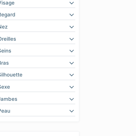
Visage
Regard
Nez
Oreilles
Seins
Bras
Silhouette
Sexe
Jambes
Peau