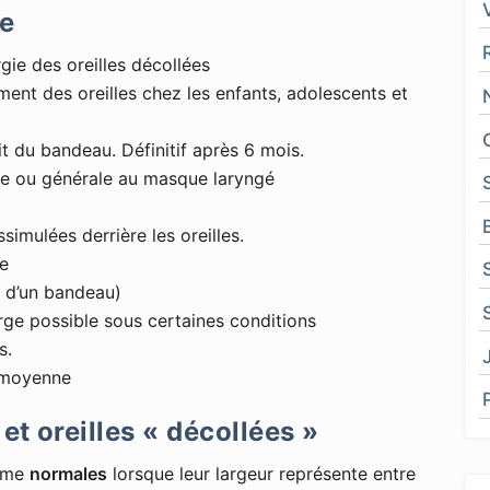
ie
rgie des oreilles décollées
ment des oreilles chez les enfants, adolescents et
ait du bandeau. Définitif après 6 mois.
ie ou générale au masque laryngé
ssimulées derrière les oreilles.
e
t d’un bandeau)
rge possible sous certaines conditions
s.
 moyenne
et oreilles « décollées »
omme
normales
lorsque leur largeur représente entre