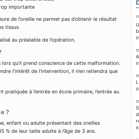
trop importante
1
ure de l’oreille ne permet pas d’obtenir le résultat
U
es tissus.
b
i
lisé au préalable de l’opération.
1
?
A
 lors qu’il prend conscience de cette malformation.
i
re l’intérêt de l’intervention, il n’en retiendra que
2
L
c
 pratiquée à l’entrée en école primaire, l’entrée au
2
S
ie ?
d
r
ne, enfant ou adulte présentant des oreilles
s
85 % de leur taille adulte à l’âge de 3 ans.