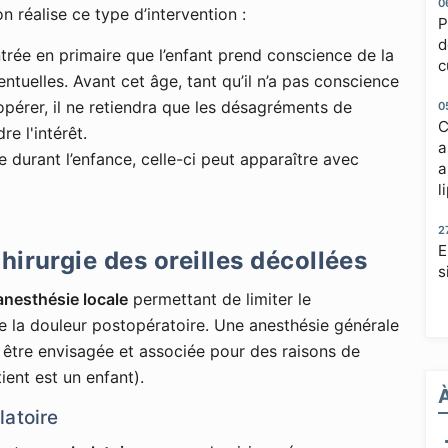
0
on réalise ce type d’intervention :
P
d
’entrée en primaire que l’enfant prend conscience de la
c
ntuelles. Avant cet âge, tant qu’il n’a pas conscience
l’opérer, il ne retiendra que les désagréments de
0
C
e l'intérêt.
a
e durant l’enfance, celle-ci peut apparaître avec
a
l
2
E
hirurgie des oreilles décollées
s
anesthésie locale
permettant de limiter le
e la douleur postopératoire. Une anesthésie générale
être envisagée et associée pour des raisons de
ent est un enfant).
latoire