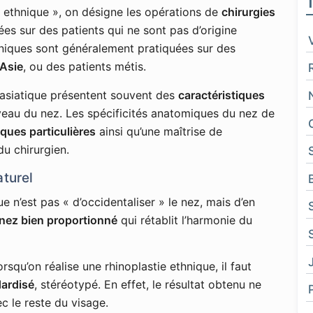
e ethnique », on désigne les opérations de
chirurgies
ées sur des patients qui ne sont pas d’origine
hniques sont généralement pratiquées sur des
'Asie
, ou des patients métis.
u asiatique présentent souvent des
caractéristiques
veau du nez. Les spécificités anatomiques du nez de
ques particulières
ainsi qu’une maîtrise de
du chirurgien.
aturel
ue n’est pas « d’occidentaliser » le nez, mais d’en
 nez bien proportionné
qui rétablit l’harmonie du
lorsqu’on réalise une rhinoplastie ethnique, il faut
dardisé
, stéréotypé. En effet, le résultat obtenu ne
c le reste du visage.