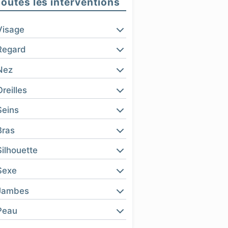
Toutes les interventions
Visage
Regard
Nez
Oreilles
Seins
Bras
Silhouette
Sexe
Jambes
Peau