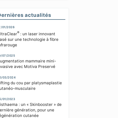
Dernières actualités
7/01/2026
®
ltraClear
: un laser innovant
asé sur une technologie à fibre
nfrarouge
0/07/2025
ugmentation mammaire mini-
nvasive avec Motiva Preservé
0/03/2024
ifting du cou par platysmaplastie
utanéo-musculaire
5/01/2023
isthaema : un « Skinbooster » de
ernière génération, pour une
égénération cutanée