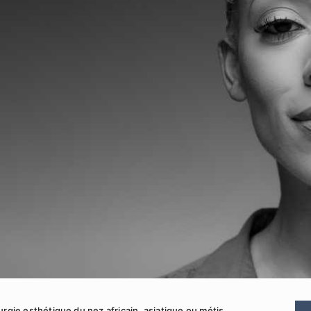
urgie esthétique du nez africain, asiatique ou métis