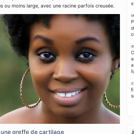
s
us ou moins large, avec une racine parfois creusée.
0
P
d
c
0
C
a
a
l
2
E
s
une greffe de cartilage