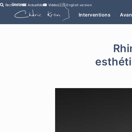
Rechercher
Actualités
Vidéos
🇬🇧
English version
Interventions
Avan
Rhi
esthéti