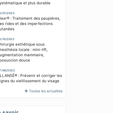
ystématique et plus durable
6/01/2023
lexr® : Traitement des paupières,
es rides et des imperfections
utanées
5/10/2022
hirurgie esthétique sous
nesthésie locale : mini-lift,
ugmentation mammaire,
iposuccion douce
7/06/2022
LLANSÉ® : Prévenir et corriger les
ignes du vieillissement du visage
Toutes les actualités
À savoir