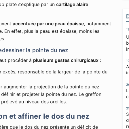
op plate s’explique par un
cartilage alaire
ouvent
accentuée par une peau épaisse
, notamment
1
e. En effet, plus la peau est épaisse, moins les
U
es.
b
i
edessiner la pointe du nez
peut procéder à
plusieurs gestes chirurgicaux
:
1
A
n excès, responsable de la largeur de la pointe du
i
2
ur augmenter la projection de la pointe du nez
L
définir et projeter la pointe du nez. Le greffon
c
prélevé au niveau des oreilles.
2
S
on et affiner le dos du nez
d
r
idère que le dos du nez présente un déficit de