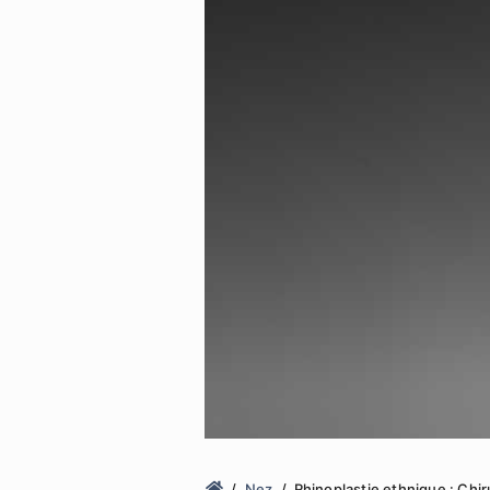
Nez
Rhinoplastie ethnique : Chir