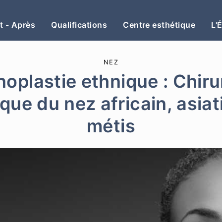
t - Après
Qualifications
Centre esthétique
L'
NEZ
noplastie ethnique : Chiru
que du nez africain, asia
métis