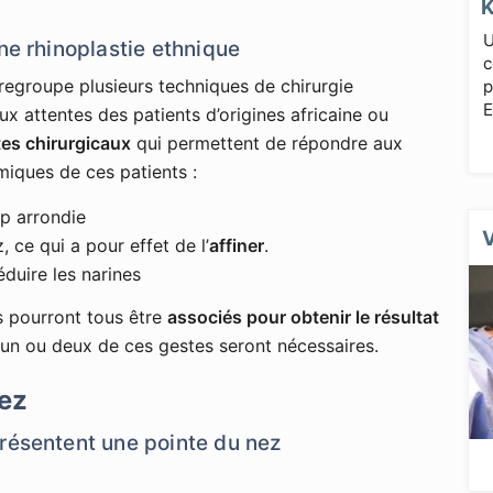
U
une rhinoplastie ethnique
c
regroupe plusieurs techniques de chirurgie
p
E
x attentes des patients d’origines africaine ou
tes chirurgicaux
qui permettent de répondre aux
miques de ces patients :
p arrondie
 ce qui a pour effet de l’
affiner
.
éduire les narines
s pourront tous être
associés pour obtenir le résultat
s un ou deux de ces gestes seront nécessaires.
nez
présentent une pointe du nez