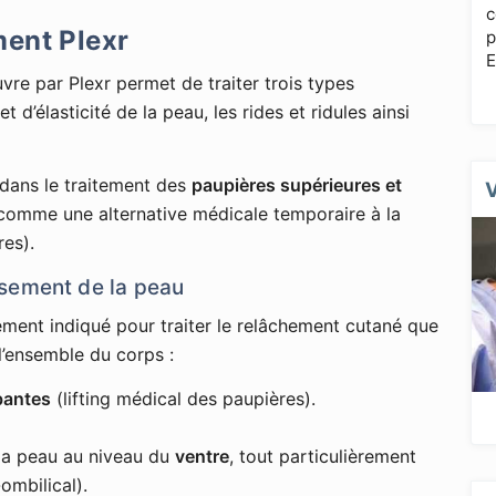
c
ment Plexr
p
E
re par Plexr permet de traiter trois types
t d’élasticité de la peau, les rides et ridules ainsi
 dans le traitement des
paupières supérieures et
é comme une alternative médicale temporaire à la
res).
ssement de la peau
rement indiqué pour traiter le relâchement cutané que
l’ensemble du corps :
bantes
(lifting médical des paupières).
la peau au niveau du
ventre
, tout particulièrement
-ombilical).