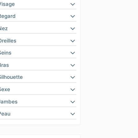
Visage
Regard
Nez
Oreilles
Seins
Bras
Silhouette
Sexe
Jambes
Peau