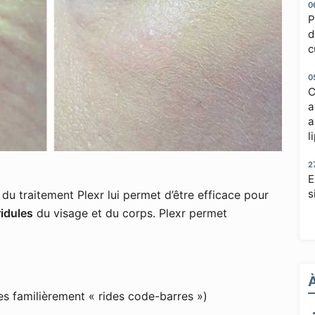
0
P
d
c
0
C
a
a
l
2
E
s
 du traitement Plexr lui permet d’être efficace pour
ridules
du visage et du corps. Plexr permet
es familièrement « rides code-barres »)