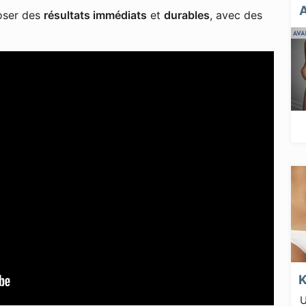
poser des
résultats immédiats
et
durables
, avec des
U