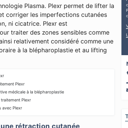
nologie Plasma. Plexr permet de lifter la
P
 et corriger les imperfections cutanées
n, ni cicatrice. Plexr est
pour traiter des zones sensibles comme
e ainsi relativement considéré comme une
aire à la blépharoplastie et au lifting
exr
aitement Plexr
ative médicale à la blépharoplastie
traitement Plexr
s avec Plexr
: une rétraction cutanée