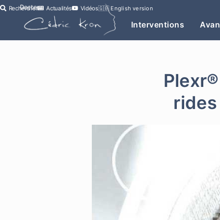
Rechercher
Actualités
Vidéos
🇬🇧
English version
Interventions
Avan
Plexr®
rides