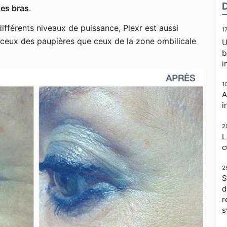
es bras
.
ifférents niveaux de puissance, Plexr est aussi
1
e ceux des paupières que ceux de la zone ombilicale
U
b
i
1
A
i
2
L
c
2
S
d
r
s