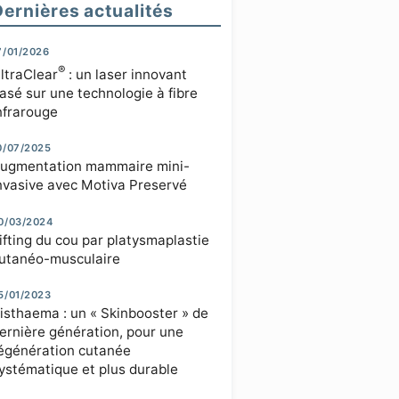
Dernières actualités
7/01/2026
®
ltraClear
: un laser innovant
asé sur une technologie à fibre
nfrarouge
0/07/2025
ugmentation mammaire mini-
nvasive avec Motiva Preservé
0/03/2024
ifting du cou par platysmaplastie
utanéo-musculaire
5/01/2023
isthaema : un « Skinbooster » de
ernière génération, pour une
égénération cutanée
ystématique et plus durable